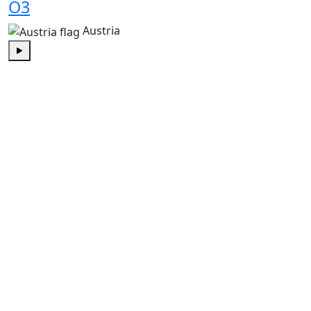
Ö3
Austria
Play