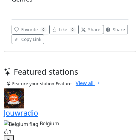
Urban
Favorite
Like
Share
Share
0
0
Copy Link
Featured stations
View all
Feature your station
Feature
Jouwradio
Belgium
1