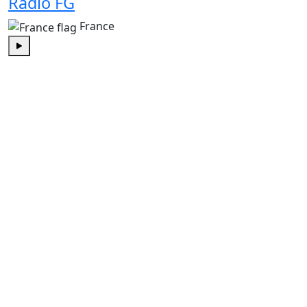
Radio FG
France
Play