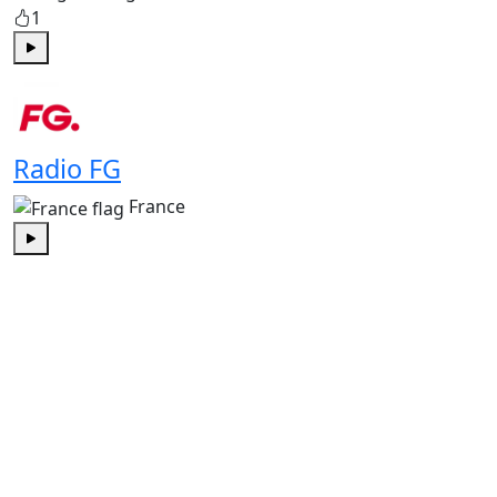
1
Play
Radio FG
France
Play