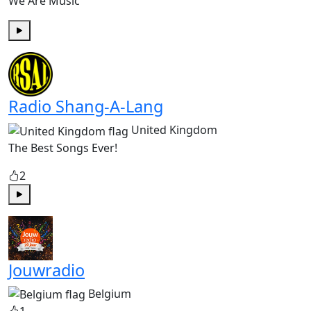
We Are Music
Play
Radio Shang-A-Lang
United Kingdom
The Best Songs Ever!
2
Play
Jouwradio
Belgium