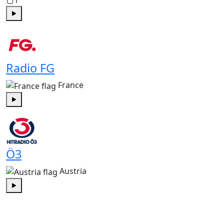
1
Play
Radio FG
France
Play
Ö3
Austria
Play