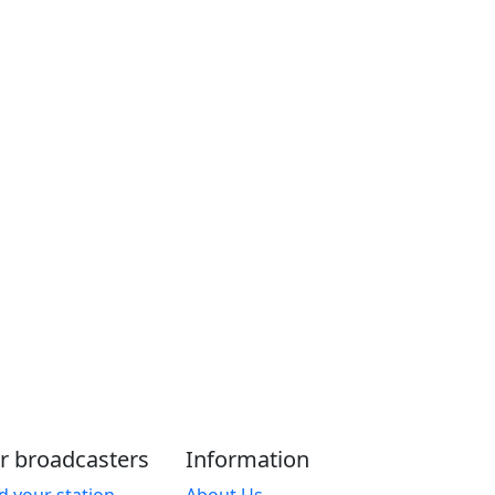
r broadcasters
Information
d your station
About Us