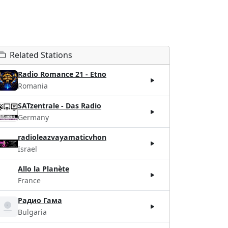
Related Stations
Radio Romance 21 - Etno
Romania
SATzentrale - Das Radio
Germany
radioleazvayamaticvhon
Israel
Allo la Planète
France
Радио Гама
Bulgaria