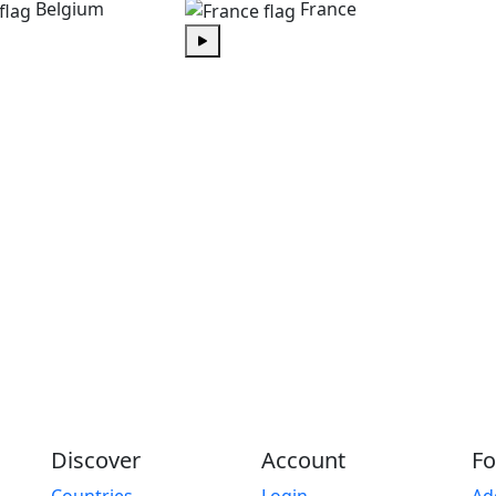
Belgium
France
Play
Discover
Account
Fo
Countries
Login
Ad