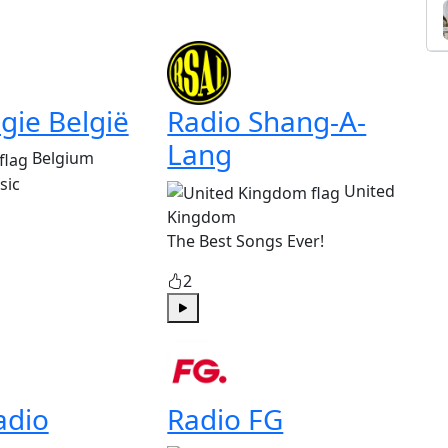
gie België
Radio Shang-A-
Lang
Belgium
sic
United
Kingdom
The Best Songs Ever!
2
Play
adio
Radio FG