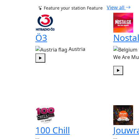
View all
Feature your station
Feature
Ö3
Nostal
Austria
We Are Mu
Play
Play
100 Chill
Jouwr