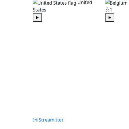
United
States
1
Play
Play
Streamitter