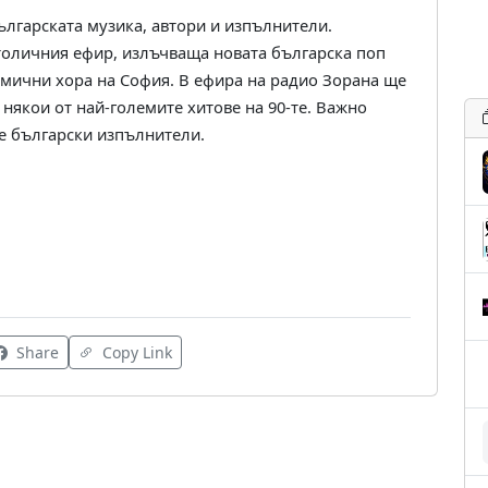
ългарската музика, автори и изпълнители.
толичния ефир, излъчваща новата българска поп
амични хора на София. В ефира на радио Зорана ще
 някои от най-големите хитове на 90-те. Важно
е български изпълнители.
Share
Copy Link