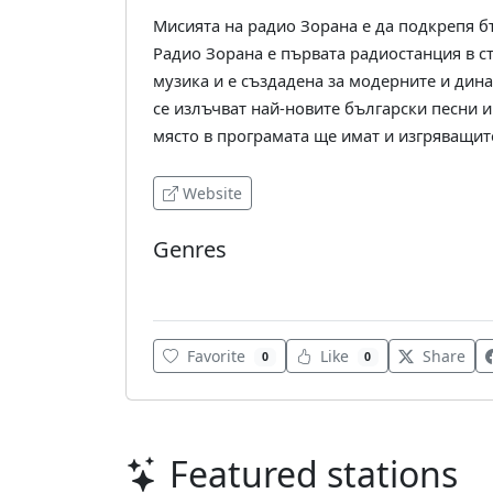
Мисията на радио Зорана е да подкрепя б
Радио Зорана е първата радиостанция в с
музика и е създадена за модерните и дин
се излъчват най-новите български песни и
място в програмата ще имат и изгряващит
Website
Genres
World
Favorite
Like
Share
0
0
Featured stations